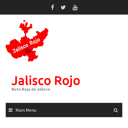
Skip
to
content
Jalisco Rojo
Nota Roja de Jalisco
Main Menu