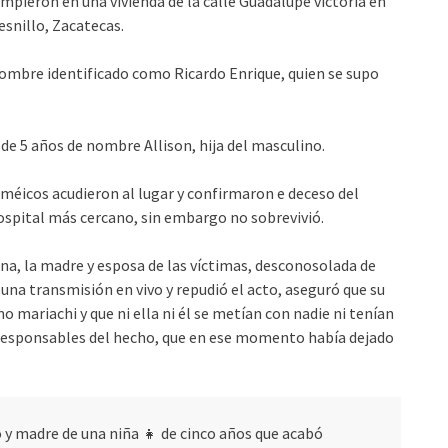
mpieron en una vivienda de la calle Guadalupe victoria en
esnillo, Zacatecas.
 hombre identificado como Ricardo Enrique, quien se supo
e 5 años de nombre Allison, hija del masculino.
améicos acudieron al lugar y confirmaron e deceso del
hospital más cercano, sin embargo no sobrevivió.
na, la madre y esposa de las víctimas, desconosolada de
 una transmisión en vivo y repudió el acto, aseguró que su
mariachi y que ni ella ni él se metían con nadie ni tenían
s responsables del hecho, que en ese momento había dejado
 y madre de una niña 👧 de cinco años que acabó