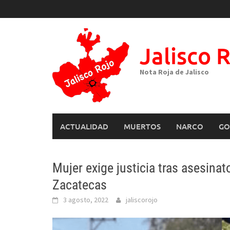
Skip
to
content
Jalisco 
Nota Roja de Jalisco
ACTUALIDAD
MUERTOS
NARCO
GO
Mujer exige justicia tras asesinat
Zacatecas
3 agosto, 2022
jaliscorojo