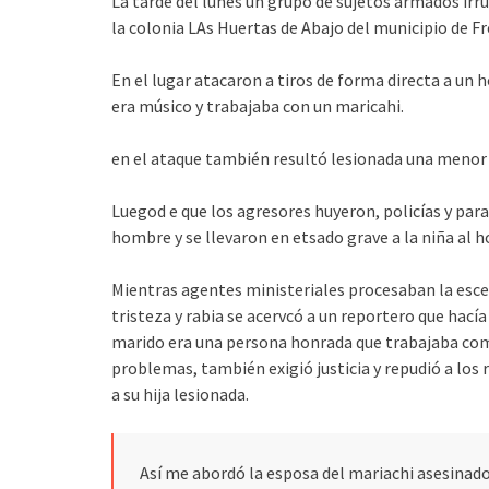
La tarde del lunes un grupo de sujetos armados irru
la colonia LAs Huertas de Abajo del municipio de Fr
En el lugar atacaron a tiros de forma directa a un
era músico y trabajaba con un maricahi.
en el ataque también resultó lesionada una menor d
Luegod e que los agresores huyeron, policías y par
hombre y se llevaron en etsado grave a la niña al 
Mientras agentes ministeriales procesaban la esce
tristeza y rabia se acervcó a un reportero que hacía
marido era una persona honrada que trabajaba como 
problemas, también exigió justicia y repudió a lo
a su hija lesionada.
Así me abordó la esposa del mariachi asesinado