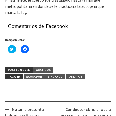
metropolitana en donde se le practicará la autopsia que
marca la ley.
Comentarios de Facebook
Comparte esto:
Haz
Haz
clic
clic
para
para
compartir
compartir
en
en
Twitter
Facebook
(Se
(Se
POSTED UNDER
ABATIDOS
abre
abre
en
en
TAGGED
ACOSADOR
LINCHADO
OBLATOS
una
una
ventana
ventana
nueva)
nueva)
Post
Matan a presunta
Conductor ebrio choca a
navigation
ladrona en Miramar
exceso de velocidad contra