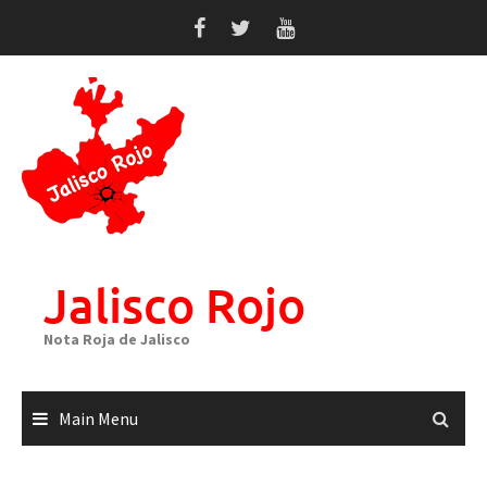
Skip
to
content
Jalisco Rojo
Nota Roja de Jalisco
Main Menu