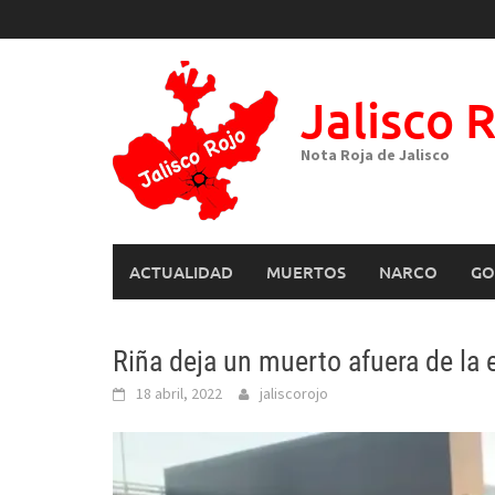
Skip
to
content
Jalisco 
Nota Roja de Jalisco
ACTUALIDAD
MUERTOS
NARCO
GO
Riña deja un muerto afuera de la e
18 abril, 2022
jaliscorojo