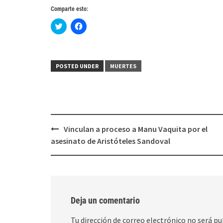
Comparte esto:
Haz
Haz
clic
clic
para
para
compartir
compartir
en
en
Twitter
Facebook
(Se
(Se
POSTED UNDER
MUERTES
abre
abre
en
en
una
una
ventana
ventana
nueva)
nueva)
Post
Vinculan a proceso a Manu Vaquita por el
navigation
asesinato de Aristóteles Sandoval
Deja un comentario
Tu dirección de correo electrónico no será pu