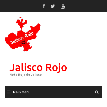
Skip
to
content
Jalisco Rojo
Nota Roja de Jalisco
Main Menu