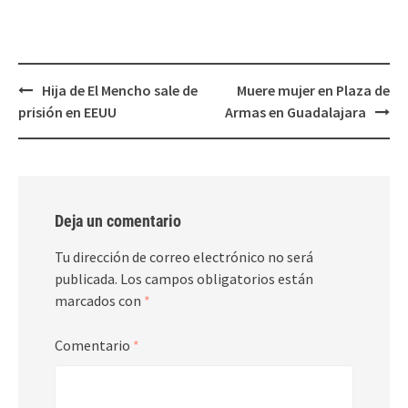
nueva)
nueva)
Post
Hija de El Mencho sale de
Muere mujer en Plaza de
navigation
prisión en EEUU
Armas en Guadalajara
Deja un comentario
Tu dirección de correo electrónico no será
publicada.
Los campos obligatorios están
marcados con
*
Comentario
*