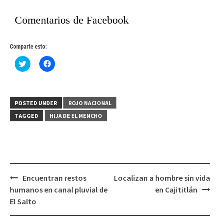
Comentarios de Facebook
Comparte esto:
Haz
Haz
clic
clic
para
para
compartir
compartir
en
en
Twitter
Facebook
(Se
(Se
POSTED UNDER
ROJO NACIONAL
abre
abre
en
en
TAGGED
HIJA DE EL MENCHO
una
una
ventana
ventana
nueva)
nueva)
Post
Encuentran restos
Localizan a hombre sin vida
navigation
humanos en canal pluvial de
en Cajititlán
El Salto