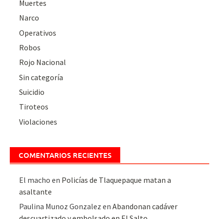
Muertes
Narco
Operativos
Robos
Rojo Nacional
Sin categoría
Suicidio
Tiroteos
Violaciones
COMENTARIOS RECIENTES
El macho
en
Policías de Tlaquepaque matan a
asaltante
Paulina Munoz Gonzalez
en
Abandonan cadáver
descuartizado y embolsado en El Salto