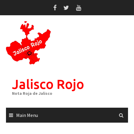
Skip
to
content
Jalisco Rojo
Nota Roja de Jalisco
Main Menu