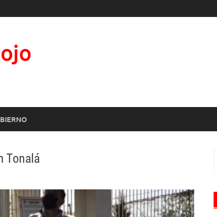
Rojo
BIERNO
en Tonalá
B