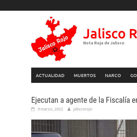
Skip
to
content
Jalisco 
Nota Roja de Jalisco
ACTUALIDAD
MUERTOS
NARCO
GO
Ejecutan a agente de la Fiscalía 
9 marzo, 2022
jaliscorojo