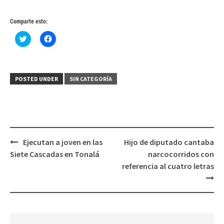
Comparte esto:
Haz
Haz
clic
clic
para
para
compartir
compartir
en
en
Twitter
Facebook
(Se
(Se
POSTED UNDER
SIN CATEGORÍA
abre
abre
en
en
una
una
ventana
ventana
nueva)
nueva)
Post
Ejecutan a joven en las
Hijo de diputado cantaba
navigation
Siete Cascadas en Tonalá
narcocorridos con
referencia al cuatro letras