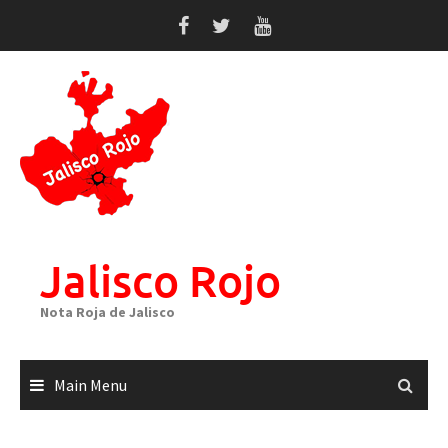
Skip
to
content
Jalisco Rojo
Nota Roja de Jalisco
Main Menu