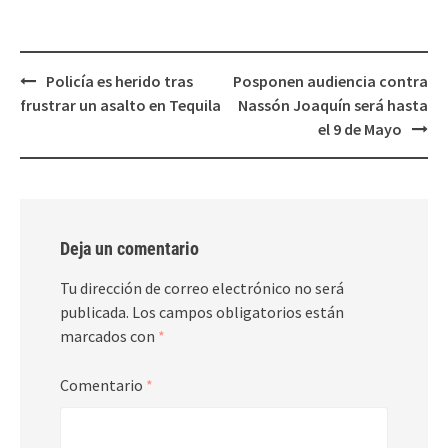
ventana
ventana
nueva)
nueva)
Post
Policía es herido tras
Posponen audiencia contra
navigation
frustrar un asalto en Tequila
Nassón Joaquín será hasta
el 9 de Mayo
Deja un comentario
Tu dirección de correo electrónico no será
publicada.
Los campos obligatorios están
marcados con
*
Comentario
*