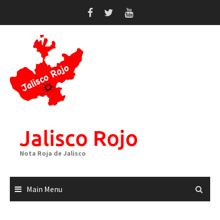
Skip
to
content
Jalisco Rojo
Nota Roja de Jalisco
Main Menu