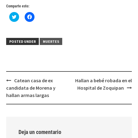
Comparte esto:
Haz
Haz
clic
clic
para
para
compartir
compartir
en
en
Twitter
Facebook
(Se
(Se
POSTED UNDER
MUERTES
abre
abre
en
en
una
una
ventana
ventana
nueva)
nueva)
Post
Catean casa de ex
Hallan a bebé robada en el
navigation
candidata de Morena y
Hospital de Zoquipan
hallan armas largas
Deja un comentario