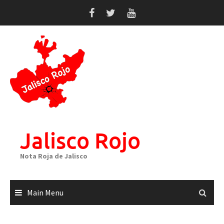
Skip
to
content
Jalisco Rojo
Nota Roja de Jalisco
Main Menu