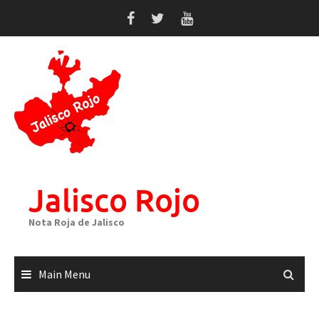
Skip
to
content
Jalisco Rojo
Nota Roja de Jalisco
Main Menu