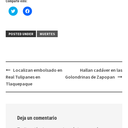
Comparte esto:
Haz
Haz
clic
clic
para
para
compartir
compartir
en
en
Twitter
Facebook
(Se
(Se
POSTED UNDER
MUERTES
abre
abre
en
en
una
una
ventana
ventana
nueva)
nueva)
Post
Localizan embolsado en
Hallan cadáver en las
navigation
Real Tulipanes en
Golondrinas de Zapopan
Tlaquepaque
Deja un comentario