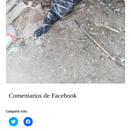
Comentarios de Facebook
Comparte esto:
Haz
Haz
clic
clic
para
para