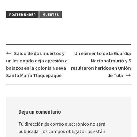
compartir
compartir
en
en
Twitter
Facebook
(Se
(Se
POSTED UNDER
MUERTES
abre
abre
en
en
una
una
ventana
ventana
nueva)
nueva)
Post
Saldo de dos muertos y
Un elemento de la Guardia
navigation
un lesionado deja agresión a
Nacional murió y 5
balazos en la colonia Nueva
resultaron heridos en Unión
Santa María Tlaquepaque
de Tula
Deja un comentario
Tu dirección de correo electrónico no será
publicada.
Los campos obligatorios están