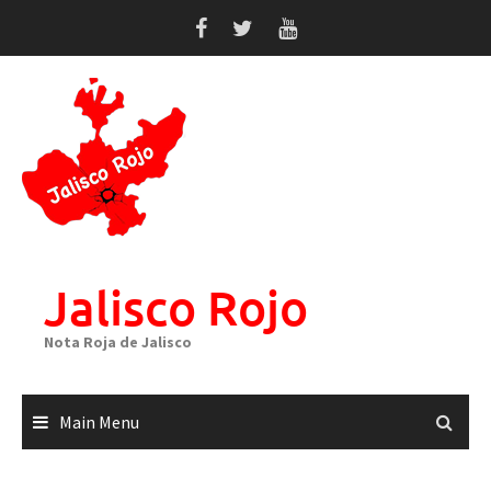
Skip
to
content
Jalisco Rojo
Nota Roja de Jalisco
Main Menu