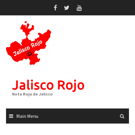
Skip
to
content
Jalisco Rojo
Nota Roja de Jalisco
Main Menu