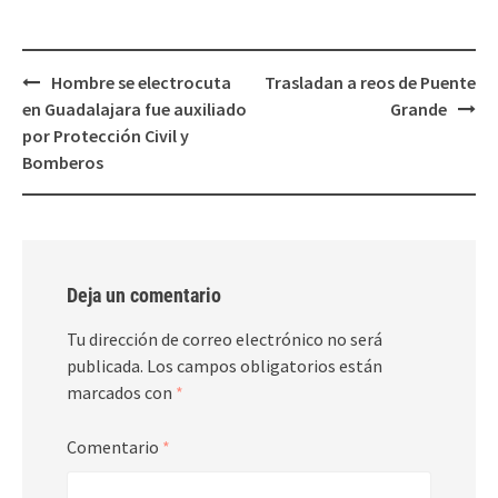
nueva)
nueva)
Post
Hombre se electrocuta
Trasladan a reos de Puente
navigation
en Guadalajara fue auxiliado
Grande
por Protección Civil y
Bomberos
Deja un comentario
Tu dirección de correo electrónico no será
publicada.
Los campos obligatorios están
marcados con
*
Comentario
*