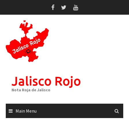
Skip
to
content
Jalisco Rojo
Nota Roja de Jalisco
Main Menu