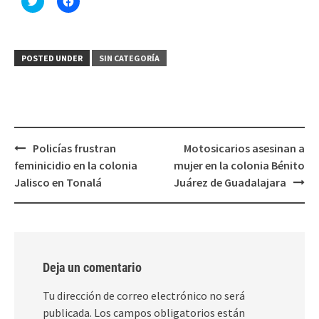
clic
clic
para
para
compartir
compartir
en
en
Twitter
Facebook
(Se
(Se
POSTED UNDER
SIN CATEGORÍA
abre
abre
en
en
una
una
ventana
ventana
nueva)
nueva)
Post
Policías frustran
Motosicarios asesinan a
navigation
feminicidio en la colonia
mujer en la colonia Bénito
Jalisco en Tonalá
Juárez de Guadalajara
Deja un comentario
Tu dirección de correo electrónico no será
publicada.
Los campos obligatorios están