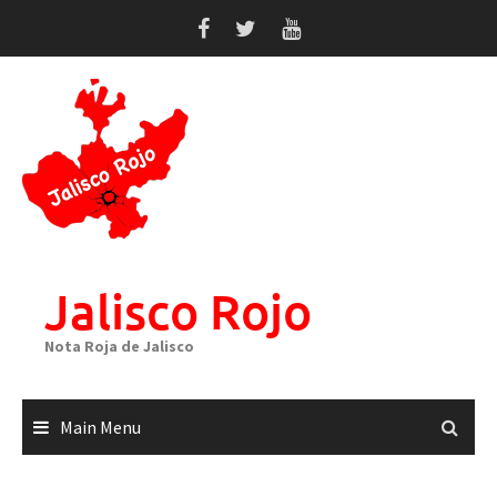
Skip
to
content
Jalisco Rojo
Nota Roja de Jalisco
Main Menu