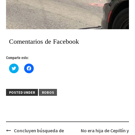
Comentarios de Facebook
Comparte esto:
Haz
Haz
clic
clic
para
para
compartir
compartir
en
en
Twitter
Facebook
(Se
(Se
POSTED UNDER
ROBOS
abre
abre
en
en
una
una
ventana
ventana
nueva)
nueva)
Post
Concluyen búsqueda de
No era hija de Cepillín y