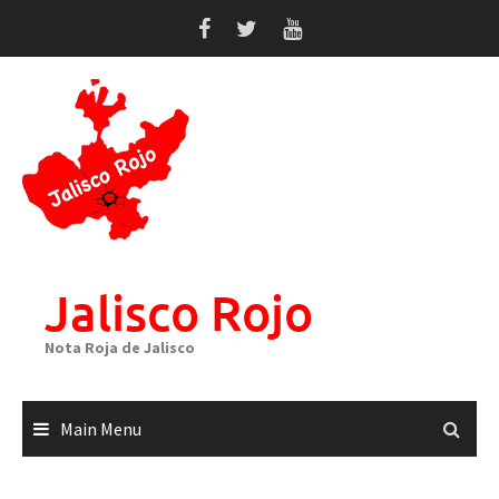
Skip
to
content
Jalisco Rojo
Nota Roja de Jalisco
Main Menu