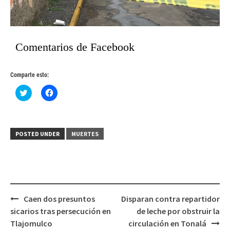
Comentarios de Facebook
Comparte esto:
Haz
Haz
clic
clic
para
para
compartir
compartir
en
en
Twitter
Facebook
(Se
(Se
POSTED UNDER
MUERTES
abre
abre
en
en
una
una
ventana
ventana
nueva)
nueva)
Post
Caen dos presuntos
Disparan contra repartidor
navigation
sicarios tras persecución en
de leche por obstruir la
Tlajomulco
circulación en Tonalá