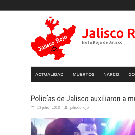
Skip
to
content
Jalisco 
Nota Roja de Jalisco
ACTUALIDAD
MUERTOS
NARCO
GO
Policías de Jalisco auxiliaron a m
12 julio, 2019
jaliscorojo