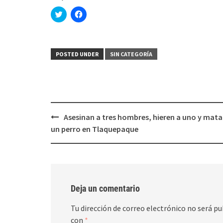
Haz
Haz
clic
clic
para
para
compartir
compartir
en
en
Twitter
Facebook
(Se
(Se
POSTED UNDER
SIN CATEGORÍA
abre
abre
en
en
una
una
ventana
ventana
nueva)
nueva)
Post
Asesinan a tres hombres, hieren a uno y mata
navigation
un perro en Tlaquepaque
Deja un comentario
Tu dirección de correo electrónico no será pu
con
*