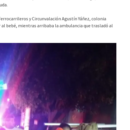
uda.
Ferrocarrileros y Circunvalación Agustín Yáñez, colonia
r al bebé, mientras arribaba la ambulancia que trasladó al