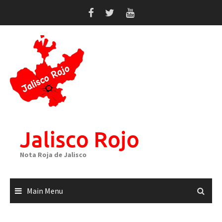
Skip
to
content
Jalisco Rojo
Nota Roja de Jalisco
Main Menu