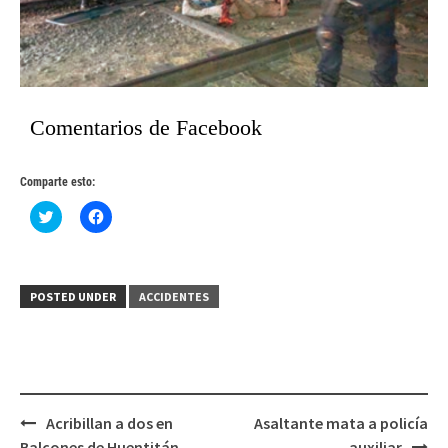
Comentarios de Facebook
Comparte esto:
Haz
Haz
clic
clic
para
para
compartir
compartir
en
en
Twitter
Facebook
(Se
(Se
POSTED UNDER
ACCIDENTES
abre
abre
en
en
una
una
ventana
ventana
nueva)
nueva)
Post
Acribillan a dos en
Asaltante mata a policía
navigation
Balcones de Huentitán
auxiliar