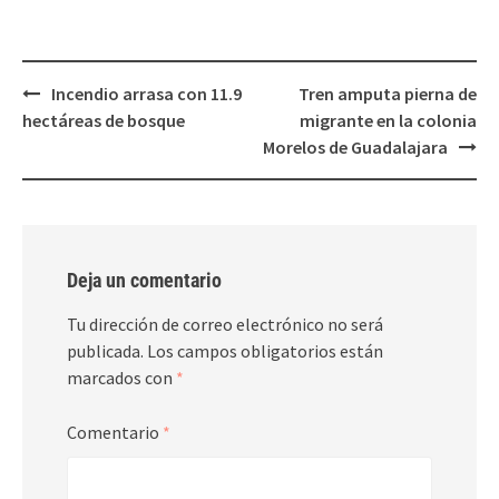
ventana
ventana
nueva)
nueva)
Post
Incendio arrasa con 11.9
Tren amputa pierna de
navigation
hectáreas de bosque
migrante en la colonia
Morelos de Guadalajara
Deja un comentario
Tu dirección de correo electrónico no será
publicada.
Los campos obligatorios están
marcados con
*
Comentario
*