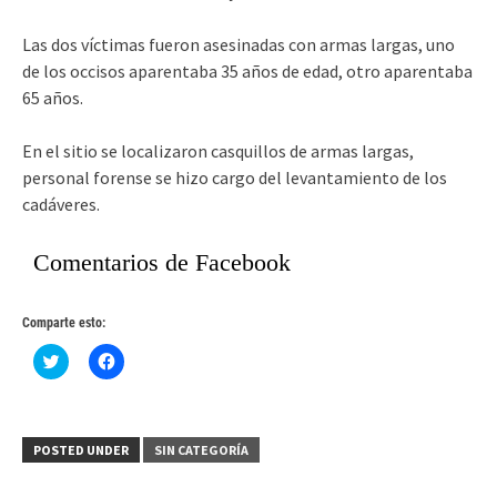
Las dos víctimas fueron asesinadas con armas largas, uno
de los occisos aparentaba 35 años de edad, otro aparentaba
65 años.
En el sitio se localizaron casquillos de armas largas,
personal forense se hizo cargo del levantamiento de los
cadáveres.
Comentarios de Facebook
Comparte esto:
Haz
Haz
clic
clic
para
para
compartir
compartir
en
en
Twitter
Facebook
(Se
(Se
POSTED UNDER
SIN CATEGORÍA
abre
abre
en
en
una
una