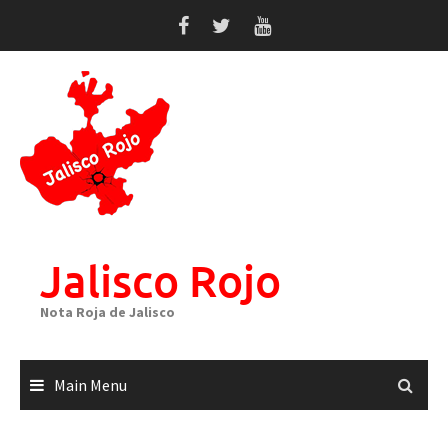
Skip
to
content
Jalisco Rojo
Nota Roja de Jalisco
Main Menu