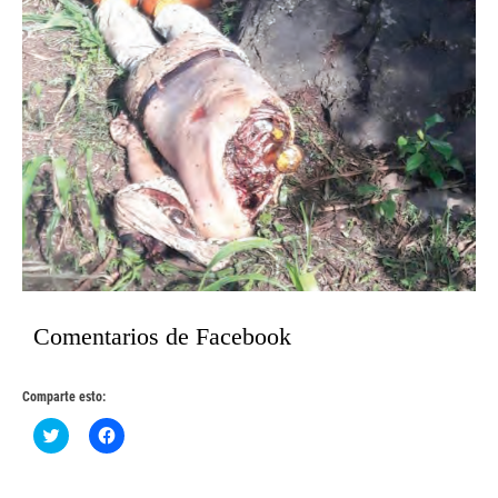
Comentarios de Facebook
Comparte esto:
Haz
Haz
clic
clic
para
para
compartir
compartir
en
en