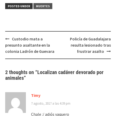
Twitter
Facebook
(Se
(Se
POSTED UNDER
MUERTES
abre
abre
en
en
una
una
ventana
ventana
nueva)
nueva)
Post
Custodio mata a
Policía de Guadalajara
navigation
presunto asaltante en la
resulta lesionado tras
colonia Ladrón de Guevara
frustrar asalto
2 thoughts on “
Localizan cadáver devorado por
animales
”
Timy
7 agosto, 2017 a las 4:39 pm
Chale :/ adiós vaquero