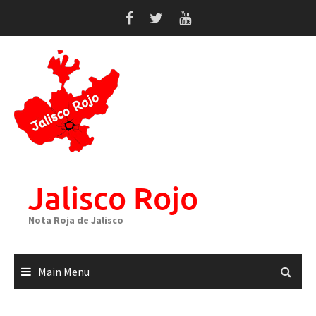
Skip
to
content
Jalisco Rojo
Nota Roja de Jalisco
Main Menu