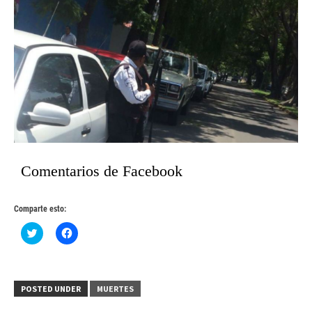
Comentarios de Facebook
Comparte esto:
Haz
Haz
clic
clic
para
para
compartir
compartir
en
en
Twitter
Facebook
(Se
(Se
POSTED UNDER
MUERTES
abre
abre
en
en