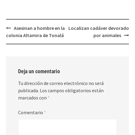
una
una
ventana
ventana
nueva)
nueva)
Post
Asesinan a hombre en la
Localizan cadáver devorado
navigation
colonia Altamira de Tonalá
por animales
Deja un comentario
Tu dirección de correo electrónico no será
publicada.
Los campos obligatorios están
marcados con
*
Comentario
*