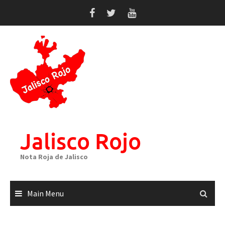
Skip
to
content
Jalisco Rojo
Nota Roja de Jalisco
Main Menu