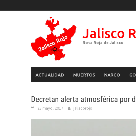
Skip
to
content
Jalisco 
Nota Roja de Jalisco
ACTUALIDAD
MUERTOS
NARCO
GO
Decretan alerta atmosférica por 
23 mayo, 2017
jaliscorojo