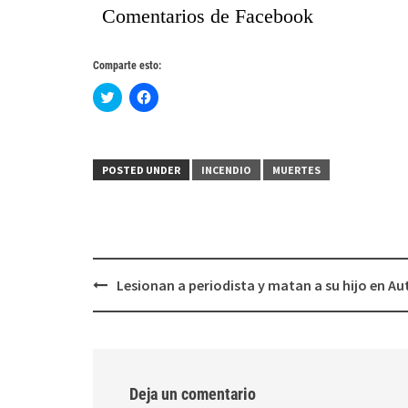
Comentarios de Facebook
Comparte esto:
Haz
Haz
clic
clic
para
para
compartir
compartir
en
en
Twitter
Facebook
(Se
(Se
POSTED UNDER
INCENDIO
MUERTES
abre
abre
en
en
una
una
ventana
ventana
nueva)
nueva)
Post
Lesionan a periodista y matan a su hijo en Au
navigation
Deja un comentario