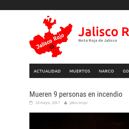
Skip
to
content
Jalisco 
Nota Roja de Jalisco
ACTUALIDAD
MUERTOS
NARCO
GO
Mueren 9 personas en incendio
16 mayo, 2017
jaliscorojo