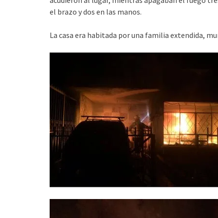
acudieron al lugar, mientras apagaban el fuego t
el brazo y dos en las manos.
La casa era habitada por una familia extendida, mu