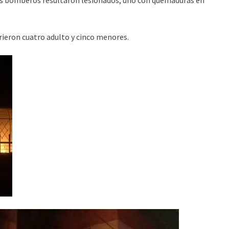
res bomberos resultaron lesionados, uno con quemaduras en
rieron cuatro adulto y cinco menores.