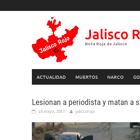
Skip
to
content
Jalisco 
Nota Roja de Jalisco
ACTUALIDAD
MUERTOS
NARCO
GO
Lesionan a periodista y matan a s
16 mayo, 2017
jaliscorojo