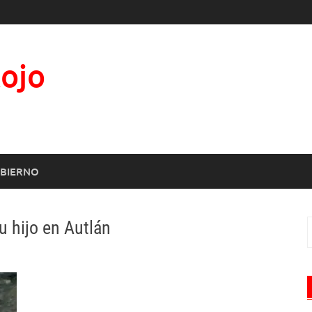
Rojo
BIERNO
u hijo en Autlán
B