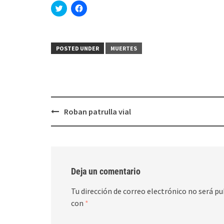
Haz
Haz
clic
clic
para
para
compartir
compartir
en
en
Twitter
Facebook
(Se
(Se
POSTED UNDER
MUERTES
abre
abre
en
en
una
una
ventana
ventana
nueva)
nueva)
Post
Roban patrulla vial
navigation
Deja un comentario
Tu dirección de correo electrónico no será pu
con
*