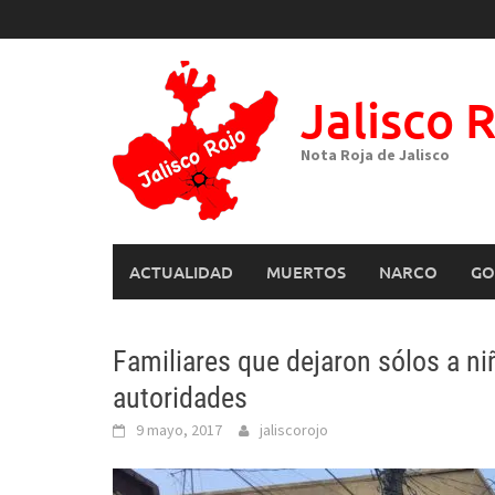
Skip
to
content
Jalisco 
Nota Roja de Jalisco
ACTUALIDAD
MUERTOS
NARCO
GO
Familiares que dejaron sólos a n
autoridades
9 mayo, 2017
jaliscorojo