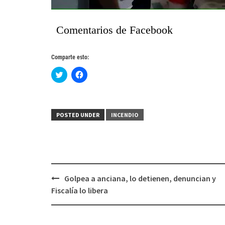
Comentarios de Facebook
Comparte esto:
Haz
Haz
clic
clic
para
para
compartir
compartir
en
en
Twitter
Facebook
(Se
(Se
POSTED UNDER
INCENDIO
abre
abre
en
en
una
una
ventana
ventana
nueva)
nueva)
Post
Golpea a anciana, lo detienen, denuncian y
navigation
Fiscalía lo libera