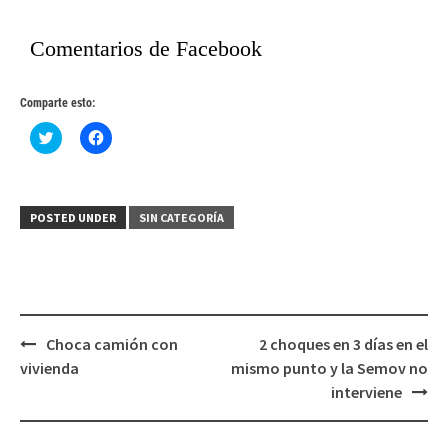
Comentarios de Facebook
Comparte esto:
Haz
Haz
clic
clic
para
para
compartir
compartir
en
en
Twitter
Facebook
(Se
(Se
POSTED UNDER
SIN CATEGORÍA
abre
abre
en
en
una
una
ventana
ventana
nueva)
nueva)
Post
Choca camión con
2 choques en 3 días en el
navigation
vivienda
mismo punto y la Semov no
interviene