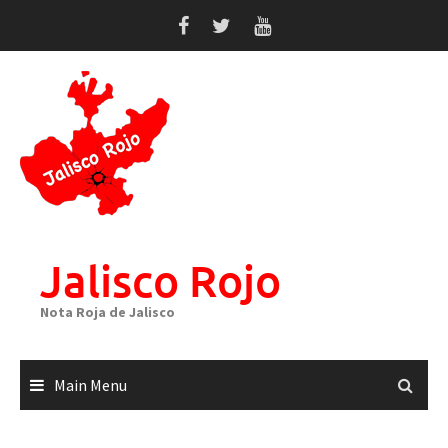
Skip
to
content
Jalisco Rojo
Nota Roja de Jalisco
Main Menu