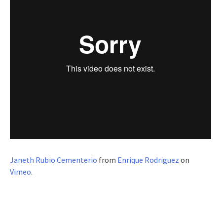
Janeth Rubio Cementerio
from
Enrique Rodriguez
on
Vimeo
.