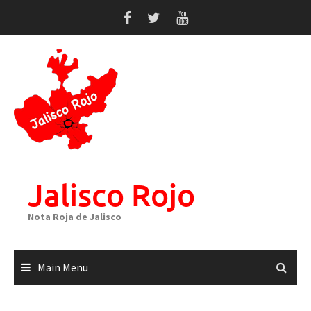
Skip
to
content
Jalisco Rojo
Nota Roja de Jalisco
Main Menu