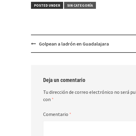
Twitter
Facebook
(Se
(Se
POSTED UNDER
SIN CATEGORÍA
abre
abre
en
en
una
una
ventana
ventana
nueva)
nueva)
Post
Golpean a ladrón en Guadalajara
navigation
Deja un comentario
Tu dirección de correo electrónico no será pu
con
*
Comentario
*