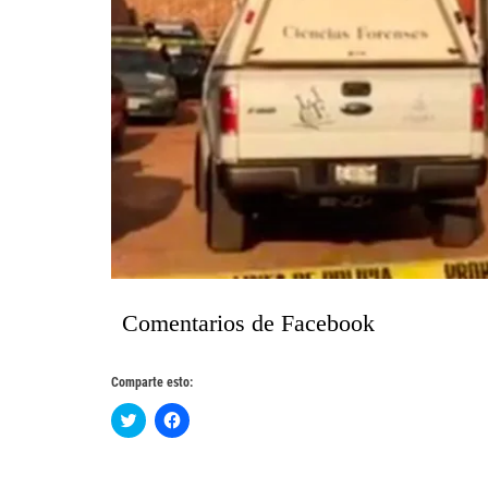
Comentarios de Facebook
Comparte esto:
Haz
Haz
clic
clic
para
para
compartir
compartir
en
en