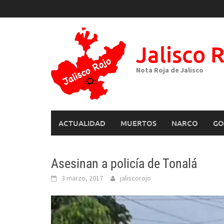
Skip
to
content
Jalisco 
Nota Roja de Jalisco
ACTUALIDAD
MUERTOS
NARCO
GO
Asesinan a policía de Tonalá
3 marzo, 2017
jaliscorojo