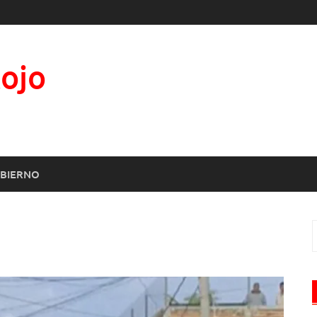
Rojo
BIERNO
B