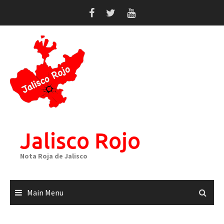
Skip
to
content
Jalisco Rojo
Nota Roja de Jalisco
Main Menu