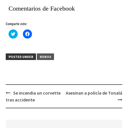
Comentarios de Facebook
Comparte esto:
Haz
Haz
clic
clic
para
para
compartir
compartir
en
en
Twitter
Facebook
(Se
(Se
POSTED UNDER
ROBOS
abre
abre
en
en
una
una
ventana
ventana
nueva)
nueva)
Post
Se incendia un corvette
Asesinan a policía de Tonalá
navigation
tras accidente