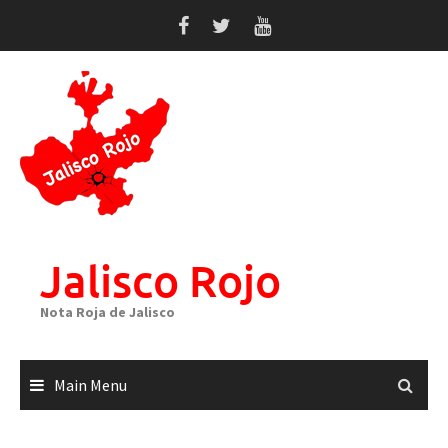
Skip
to
content
Jalisco Rojo
Nota Roja de Jalisco
Main Menu