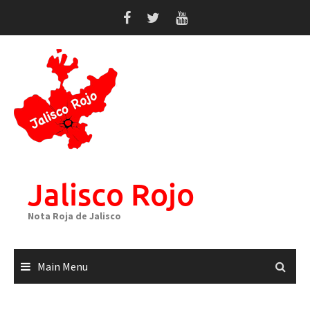
Skip
to
content
Jalisco Rojo
Nota Roja de Jalisco
Main Menu