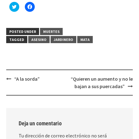
Haz
Haz
clic
clic
para
para
compartir
compartir
en
en
Twitter
Facebook
(Se
(Se
POSTED UNDER
MUERTES
abre
abre
en
en
TAGGED
ASESINO
JARDINERO
MATA
una
una
ventana
ventana
nueva)
nueva)
Post
“A la sorda”
“Quieren un aumento y no le
navigation
bajan a sus puercadas”
Deja un comentario
Tu dirección de correo electrónico no será