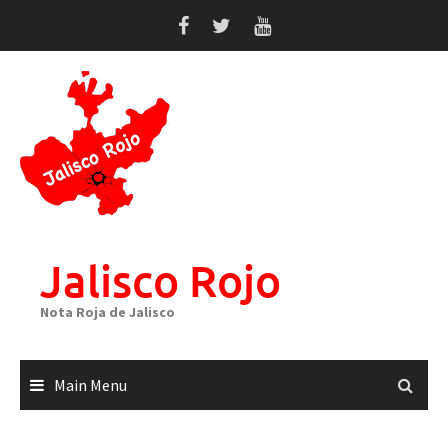
Skip
to
content
Jalisco Rojo
Nota Roja de Jalisco
Main Menu