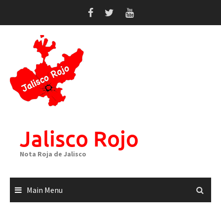
Skip
to
content
Jalisco Rojo
Nota Roja de Jalisco
Main Menu