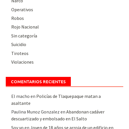
Narco
Operativos
Robos
Rojo Nacional
Sin categoría
Suicidio
Tiroteos
Violaciones
COMENTARIOS RECIENTES
El macho
en
Policías de Tlaquepaque matan a
asaltante
Paulina Munoz Gonzalez
en
Abandonan cadáver
descuartizado y embolsado en El Salto
Soy yo
en
Joven de 18 años se arroja de un edificio en