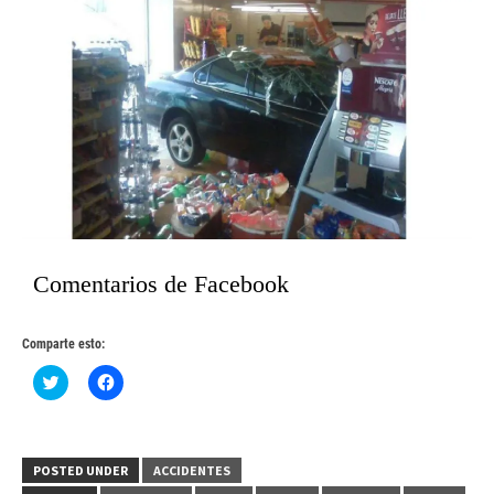
Comentarios de Facebook
Comparte esto:
Haz
Haz
clic
clic
para
para
compartir
compartir
en
en
Twitter
Facebook
(Se
(Se
POSTED UNDER
ACCIDENTES
abre
abre
en
en