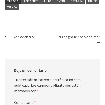
TAGGED
ACCIDENTE
AUTO
ENTRA
ESTAMPA
MUJER
una
una
ventana
ventana
TIENDA
nueva)
nueva)
Post
“Bien adentro”
“El negro le pasó encima”
navigation
Deja un comentario
Tu dirección de correo electrónico no será
publicada.
Los campos obligatorios están
marcados con
*
Comentario
*