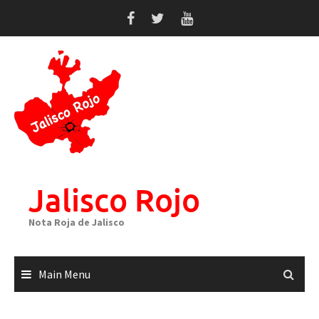
Skip
to
content
Jalisco Rojo
Nota Roja de Jalisco
Main Menu