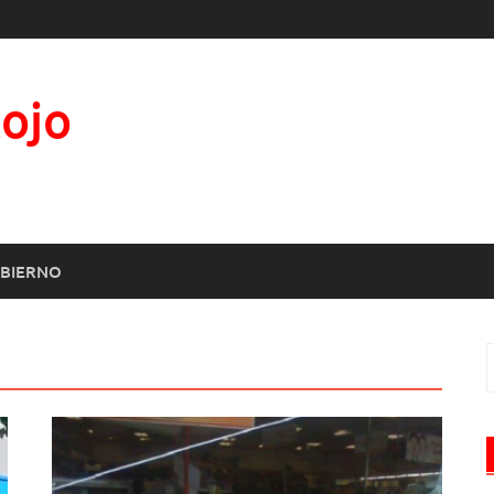
Rojo
BIERNO
B