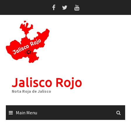
Skip
to
content
Jalisco Rojo
Nota Roja de Jalisco
Main Menu