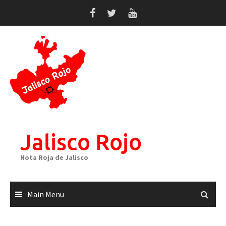
Skip
to
content
Jalisco Rojo
Nota Roja de Jalisco
Main Menu