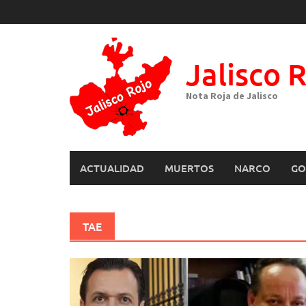
Skip
to
content
Jalisco 
Nota Roja de Jalisco
ACTUALIDAD
MUERTOS
NARCO
GO
TAE