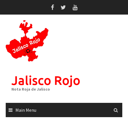
Skip
to
content
Jalisco Rojo
Nota Roja de Jalisco
Main Menu