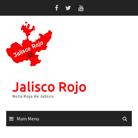
Skip
to
content
Jalisco Rojo
Nota Roja de Jalisco
Main Menu