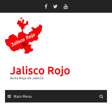
Skip
to
content
Jalisco Rojo
Nota Roja de Jalisco
Main Menu