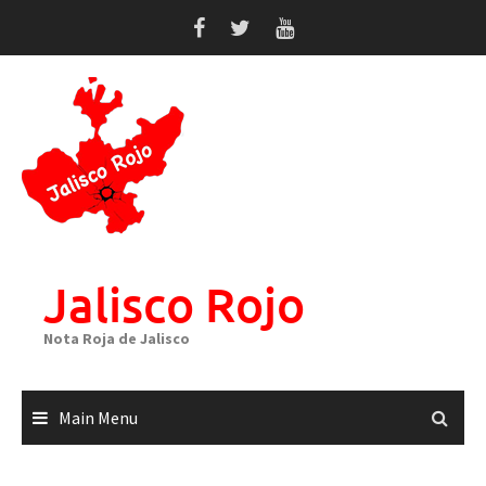
Skip
to
content
Jalisco Rojo
Nota Roja de Jalisco
Main Menu