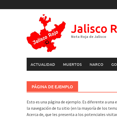
Skip
to
content
Jalisco 
Nota Roja de Jalisco
ACTUALIDAD
MUERTOS
NARCO
GO
PÁGINA DE EJEMPLO
Esto es una página de ejemplo. Es diferente a una 
la navegación de tu sitio (en la mayoría de los te
Acerca de, que les presenta a los potenciales visita