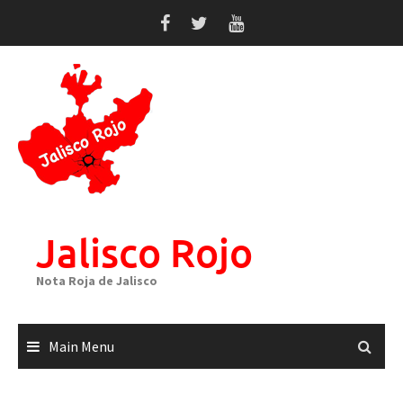
Skip
to
content
Jalisco Rojo
Nota Roja de Jalisco
Main Menu