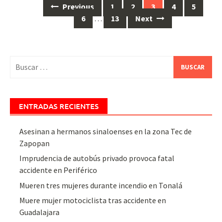
Posts
Previous
1
2
3
4
5
navigation
6
…
13
Next
Buscar:
ENTRADAS RECIENTES
Asesinan a hermanos sinaloenses en la zona Tec de
Zapopan
Imprudencia de autobús privado provoca fatal
accidente en Periférico
Mueren tres mujeres durante incendio en Tonalá
Muere mujer motociclista tras accidente en
Guadalajara