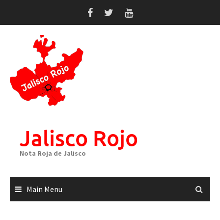
Skip
to
content
Jalisco Rojo
Nota Roja de Jalisco
Main Menu