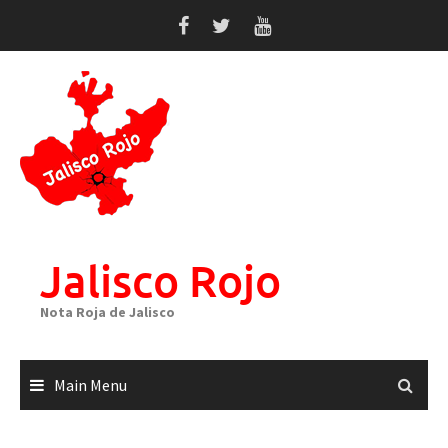
Skip
to
content
Jalisco Rojo
Nota Roja de Jalisco
Main Menu