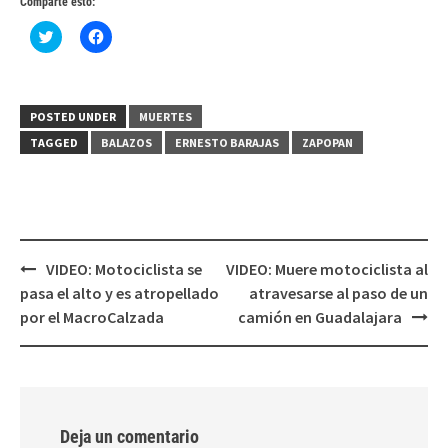
Comparte esto:
Haz
Haz
clic
clic
para
para
compartir
compartir
en
en
Twitter
Facebook
(Se
(Se
POSTED UNDER
MUERTES
abre
abre
en
en
TAGGED
BALAZOS
ERNESTO BARAJAS
ZAPOPAN
una
una
ventana
ventana
nueva)
nueva)
Post
VIDEO: Motociclista se
VIDEO: Muere motociclista al
navigation
pasa el alto y es atropellado
atravesarse al paso de un
por el MacroCalzada
camión en Guadalajara
Deja un comentario