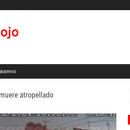
Rojo
BIERNO
 muere atropellado
B