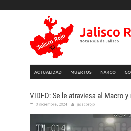
Skip
to
content
Jalisco 
Nota Roja de Jalisco
ACTUALIDAD
MUERTOS
NARCO
GO
VIDEO: Se le atraviesa al Macro y
3 diciembre, 2024
jaliscorojo