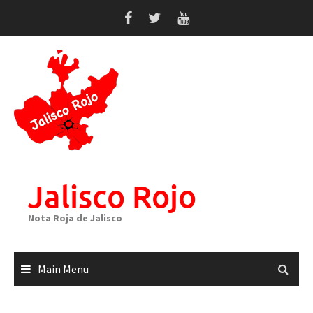
Skip
to
content
Jalisco Rojo
Nota Roja de Jalisco
Main Menu