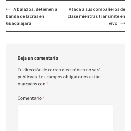
Post
A balazos, detienen a
Ataca a sus compañeros de
navigation
banda de lacras en
clase mientras transmite en
Guadalajara
vivo
Deja un comentario
Tu dirección de correo electrónico no será
publicada.
Los campos obligatorios están
marcados con
*
Comentario
*