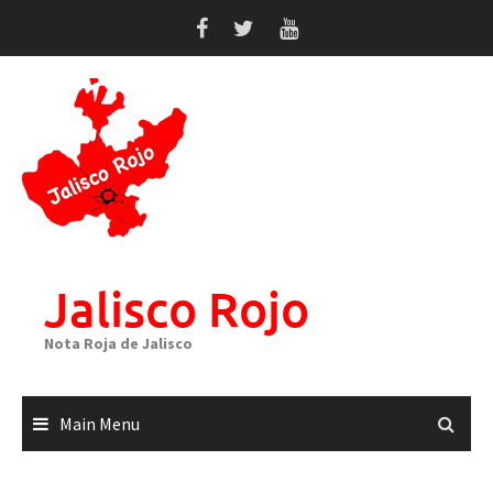
Skip
to
content
Jalisco Rojo
Nota Roja de Jalisco
Main Menu