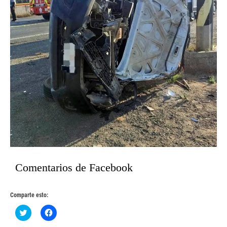
Comentarios de Facebook
Comparte esto:
Haz
Haz
clic
clic
para
para