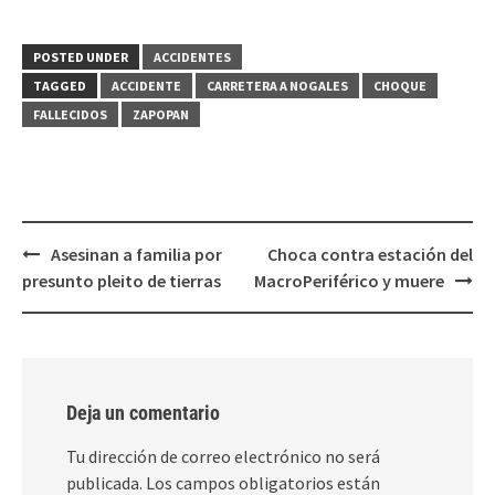
compartir
compartir
en
en
Twitter
Facebook
(Se
(Se
POSTED UNDER
ACCIDENTES
abre
abre
en
en
TAGGED
ACCIDENTE
CARRETERA A NOGALES
CHOQUE
una
una
ventana
ventana
FALLECIDOS
ZAPOPAN
nueva)
nueva)
Post
Asesinan a familia por
Choca contra estación del
navigation
presunto pleito de tierras
MacroPeriférico y muere
Deja un comentario
Tu dirección de correo electrónico no será
publicada.
Los campos obligatorios están