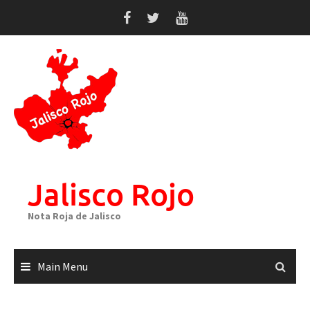
Skip
to
content
Jalisco Rojo
Nota Roja de Jalisco
Main Menu